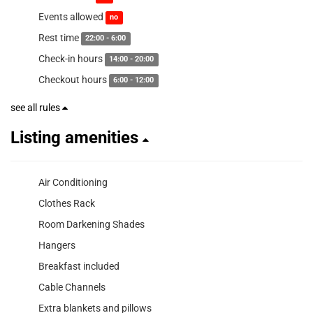
Events allowed
no
Rest time
22:00 - 6:00
Check-in hours
14:00 - 20:00
Checkout hours
6:00 - 12:00
see all rules
Listing amenities
Air Conditioning
Clothes Rack
Room Darkening Shades
Hangers
Breakfast included
Cable Channels
Extra blankets and pillows