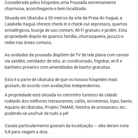
Considerada pelos hóspedes uma Pousada extremamente
charmosa, aconchegante e bem localizada.
Situada em Ubatuba a 50 metros da orla da Praia do Itaguá, a
Lalabella Itaguá oferece check-in e check-out expressos, quartos
antialérgicos, lounge de uso comum, Wi-Fi gratuito e jardim. Esta
propriedade dispõe de quartos família, churrasqueira, jacuzzi e
redes nas áreas comuns.
As unidades da pousada dispõem de TV de tela plana com canais
via satélite, ventilador de teto, ar-condiconado, frigobar, wi-fi e
banheiro privativo com amenidades de banho gratuitas.
Esta é a parte de Ubatuba de que os nossos hóspedes mais
gostam, de acordo com avaliações independentes.
A propriedade está situada no centrinho turístico da cidade
rodeado dos melhores restaurantes, cafés, sorveterias, lojas, bares,
Aquário de Ubatuba, Projeto TAMAR, feirinha de artesanato, etc...
podendo-se usufruir de tudo a pé!
Casais particularmente gostam da localização — eles deram nota
9,8 para viagem a dois.