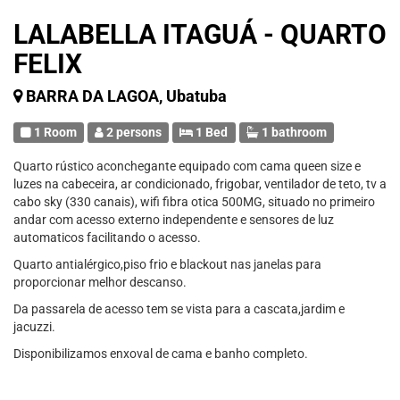
LALABELLA ITAGUÁ - QUARTO
FELIX
BARRA DA LAGOA, Ubatuba
1 Room
2 persons
1 Bed
1 bathroom
Quarto rústico aconchegante equipado com cama queen size e
luzes na cabeceira, ar condicionado, frigobar, ventilador de teto, tv a
cabo sky (330 canais), wifi fibra otica 500MG, situado no primeiro
andar com acesso externo independente e sensores de luz
automaticos facilitando o acesso.
Quarto antialérgico,piso frio e blackout nas janelas para
proporcionar melhor descanso.
Da passarela de acesso tem se vista para a cascata,jardim e
jacuzzi.
Disponibilizamos enxoval de cama e banho completo.