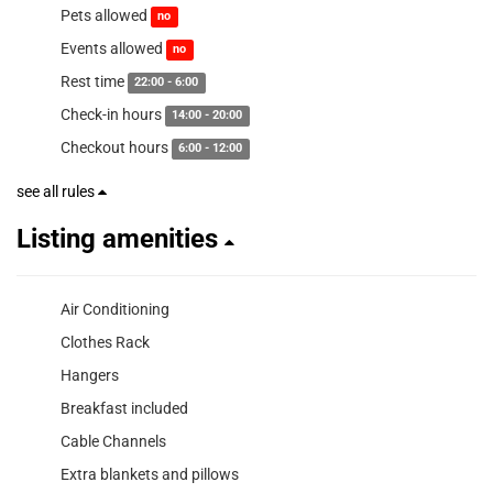
Pets allowed
no
Events allowed
no
Rest time
22:00 - 6:00
Check-in hours
14:00 - 20:00
Checkout hours
6:00 - 12:00
see all rules
Listing amenities
Air Conditioning
Clothes Rack
Hangers
Breakfast included
Cable Channels
Extra blankets and pillows