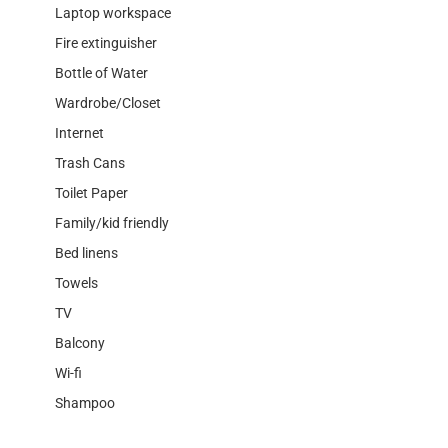
Laptop workspace
Fire extinguisher
Bottle of Water
Wardrobe/Closet
Internet
Trash Cans
Toilet Paper
Family/kid friendly
Bed linens
Towels
TV
Balcony
Wi-fi
Shampoo