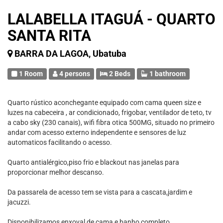
LALABELLA ITAGUÁ - QUARTO
SANTA RITA
BARRA DA LAGOA, Ubatuba
1 Room
4 persons
2 Beds
1 bathroom
Quarto rústico aconchegante equipado com cama queen size e
luzes na cabeceira , ar condicionado, frigobar, ventilador de teto, tv
a cabo sky (230 canais), wifi fibra otica 500MG, situado no primeiro
andar com acesso externo independente e sensores de luz
automaticos facilitando o acesso.
Quarto antialérgico,piso frio e blackout nas janelas para
proporcionar melhor descanso.
Da passarela de acesso tem se vista para a cascata,jardim e
jacuzzi.
Disponibilizamos enxoval de cama e banho completo.