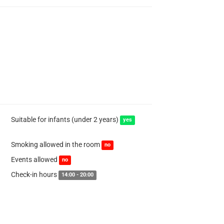
Suitable for infants (under 2 years)
yes
Smoking allowed in the room
no
Events allowed
no
Check-in hours
14:00 - 20:00