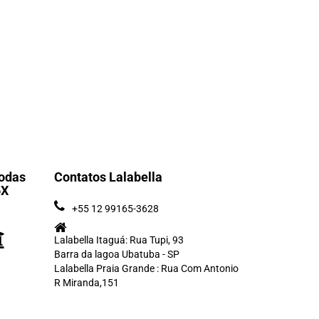
odas
Contatos Lalabella
6X
+55 12 99165-3628
Lalabella Itaguá: Rua Tupi, 93
Barra da lagoa Ubatuba - SP
Lalabella Praia Grande : Rua Com Antonio
R Miranda,151