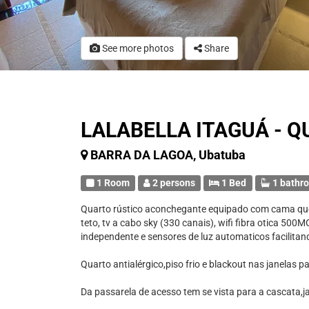
See more photos
Share
LALABELLA ITAGUÁ - 
BARRA DA LAGOA, Ubatuba
1 Room
2 persons
1 Bed
1 bathr
Quarto rústico aconchegante equipado com cama queen 
teto, tv a cabo sky (330 canais), wifi fibra otica 50
independente e sensores de luz automaticos facilitan
Quarto antialérgico,piso frio e blackout nas janelas 
Da passarela de acesso tem se vista para a cascata,ja