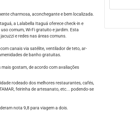
nte charmosa, aconchegante e bem localizada.
aguá, a Lalabella Itaguá oferece check-in e
 uso comum, Wi-Fi gratuito e jardim. Esta
, jacuzzi e redes nas áreas comuns.
m canais via satélite, ventilador de teto, ar-
m amenidades de banho gratuitas.
s mais gostam, de acordo com avaliações
 cidade rodeado dos melhores restaurantes, cafés,
 TAMAR, feirinha de artesanato, etc... podendo-se
 deram nota 9,8 para viagem a dois.