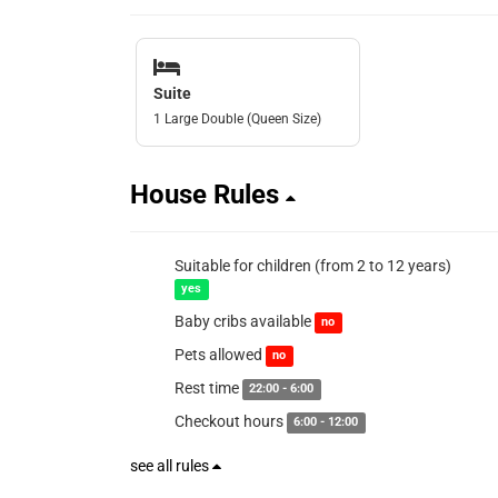
Suite
1 Large Double (Queen Size)
House Rules
Suitable for children (from 2 to 12 years)
yes
Baby cribs available
no
Pets allowed
no
Rest time
22:00 - 6:00
Checkout hours
6:00 - 12:00
see all rules