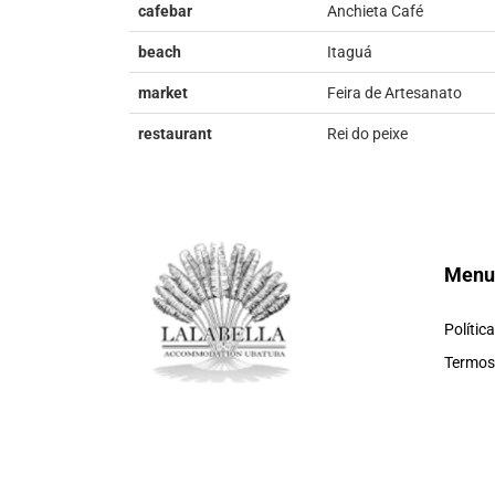
cafebar
Anchieta Café
beach
Itaguá
market
Feira de Artesanato
restaurant
Rei do peixe
Menu
Polític
Termos