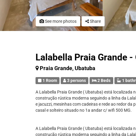
See more photos
Share
Lalabella Praia Grande 
Praia Grande, Ubatuba
1 Room
3 persons
2 Beds
1 bath
A Lalabella Praia Grande ( Ubatuba) está localizada 
construção rústica moderna seguindo a linha da Lala
e jacuzzi, mesinhas com cadeiras e rede ao redor d
casal e solteiro situado no 1a andar c/ wifi 500 MG.
A Lalabella Praia Grande ( Ubatuba) está localizada 
construção rústica moderna seguindo a linha da Lala