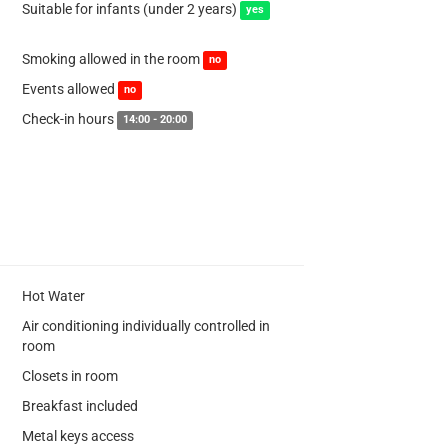
Suitable for infants (under 2 years)
yes
Smoking allowed in the room
no
Events allowed
no
Check-in hours
14:00 - 20:00
Hot Water
Air conditioning individually controlled in
room
Closets in room
Breakfast included
Metal keys access