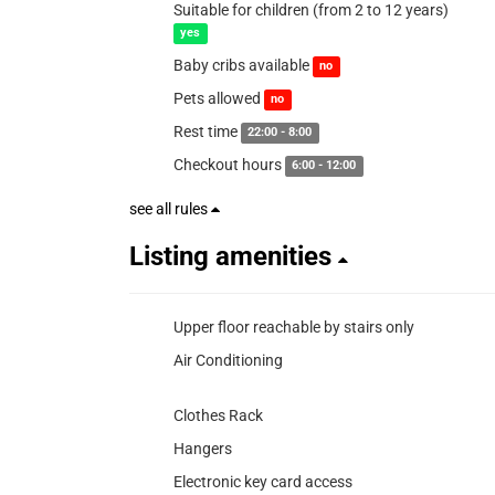
Suitable for children (from 2 to 12 years)
yes
Baby cribs available
no
Pets allowed
no
Rest time
22:00 - 8:00
Checkout hours
6:00 - 12:00
see all rules
Listing amenities
Upper floor reachable by stairs only
Air Conditioning
Clothes Rack
Hangers
Electronic key card access