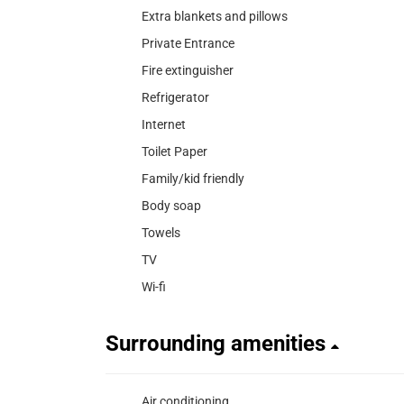
Extra blankets and pillows
Private Entrance
Fire extinguisher
Refrigerator
Internet
Toilet Paper
Family/kid friendly
Body soap
Towels
TV
Wi-fi
Surrounding amenities
Air conditioning