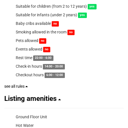
Suitable for children (from 2 to 12 years)
yes
Suitable for infants (under 2 years)
yes
Baby cribs available
no
Smoking allowed in the room
no
Pets allowed
no
Events allowed
no
Rest time
22:00 - 6:00
Check-in hours
14:00 - 20:00
Checkout hours
6:00 - 12:00
see all rules
Listing amenities
Ground Floor Unit
Hot Water