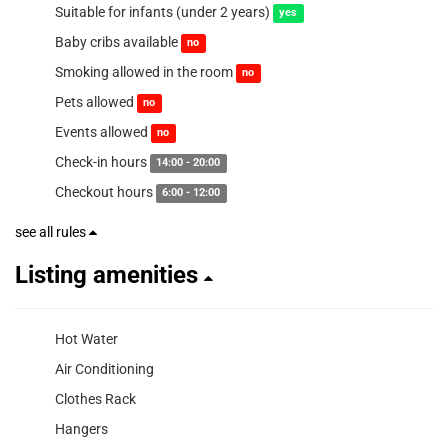
Suitable for infants (under 2 years)
yes
Baby cribs available
no
Smoking allowed in the room
no
Pets allowed
no
Events allowed
no
Check-in hours
14:00 - 20:00
Checkout hours
6:00 - 12:00
see all rules
Listing amenities
Hot Water
Air Conditioning
Clothes Rack
Hangers