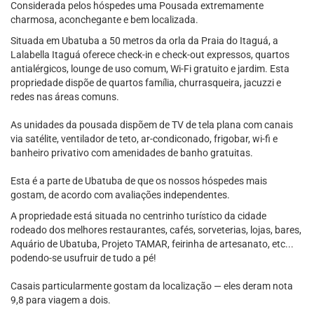
Considerada pelos hóspedes uma Pousada extremamente
charmosa, aconchegante e bem localizada.
Situada em Ubatuba a 50 metros da orla da Praia do Itaguá, a
Lalabella Itaguá oferece check-in e check-out expressos, quartos
antialérgicos, lounge de uso comum, Wi-Fi gratuito e jardim. Esta
propriedade dispõe de quartos família, churrasqueira, jacuzzi e
redes nas áreas comuns.
As unidades da pousada dispõem de TV de tela plana com canais
via satélite, ventilador de teto, ar-condiconado, frigobar, wi-fi e
banheiro privativo com amenidades de banho gratuitas.
Esta é a parte de Ubatuba de que os nossos hóspedes mais
gostam, de acordo com avaliações independentes.
A propriedade está situada no centrinho turístico da cidade
rodeado dos melhores restaurantes, cafés, sorveterias, lojas, bares,
Aquário de Ubatuba, Projeto TAMAR, feirinha de artesanato, etc...
podendo-se usufruir de tudo a pé!
Casais particularmente gostam da localização — eles deram nota
9,8 para viagem a dois.