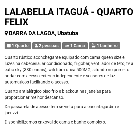
LALABELLA ITAGUÁ - QUARTO
FELIX
BARRA DA LAGOA, Ubatuba
1 Quarto
2 pessoas
1 Cama
1 banheiro
Quarto rústico aconchegante equipado com cama queen size e
luzes na cabeceira, ar condicionado, frigobar, ventilador de teto, tv a
cabo sky (330 canais), wifi fibra otica 500MG, situado no primeiro
andar com acesso externo independente e sensores de luz
automaticos facilitando o acesso.
Quarto antialérgico,piso frio e blackout nas janelas para
proporcionar melhor descanso.
Da passarela de acesso tem se vista para a cascata,jardim e
jacuzzi.
Disponibilizamos enxoval de cama e banho completo.