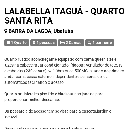
LALABELLA ITAGUÁ - QUARTO
SANTA RITA
BARRA DA LAGOA, Ubatuba
1 Quarto
4 pessoas
2 Camas
1 banheiro
Quarto rústico aconchegante equipado com cama queen size e
luzes na cabeceira , ar condicionado, frigobar, ventilador de teto, tv
a cabo sky (230 canais), wifi fibra otica 500MG, situado no primeiro
andar com acesso externo independente e sensores de luz
automaticos facilitando o acesso.
Quarto antialérgico,piso frio e blackout nas janelas para
proporcionar melhor descanso.
Da passarela de acesso tem se vista para a cascata,jardim e
jacuzzi.
Disponibilizamos enxoval de cama e banho completo.