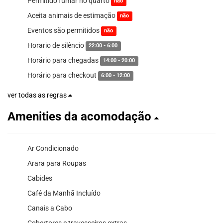
Permitido fumar no quarto
não
Aceita animais de estimação
não
Eventos são permitidos
não
Horario de silêncio
22:00 - 6:00
Horário para chegadas
14:00 - 20:00
Horário para checkout
6:00 - 12:00
ver todas as regras
Amenities da acomodação
Ar Condicionado
Arara para Roupas
Cabides
Café da Manhã Incluído
Canais a Cabo
Cobertores e travesseiros extras