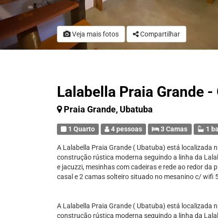
Veja mais fotos
Compartilhar
Lalabella Praia Grande -
Praia Grande, Ubatuba
1 Quarto
4 pessoas
3 Camas
1 b
A Lalabella Praia Grande ( Ubatuba) está localizada 
construção rústica moderna seguindo a linha da Lala
e jacuzzi, mesinhas com cadeiras e rede ao redor d
casal e 2 camas solteiro situado no mesanino c/ wifi
A Lalabella Praia Grande ( Ubatuba) está localizada 
construção rústica moderna seguindo a linha da Lala