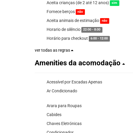
Aceita crianças (de 2 até 12 anos)
sim
Fornece berços
não
Aceita animais de estimação
não
Horario de silêncio
22:00 - 8:00
Horário para checkout
6:00 - 12:00
ver todas as regras
Amenities da acomodação
Acessível por Escadas Apenas
Ar Condicionado
Arara para Roupas
Cabides
Chaves Eletrónicas
Condicionador