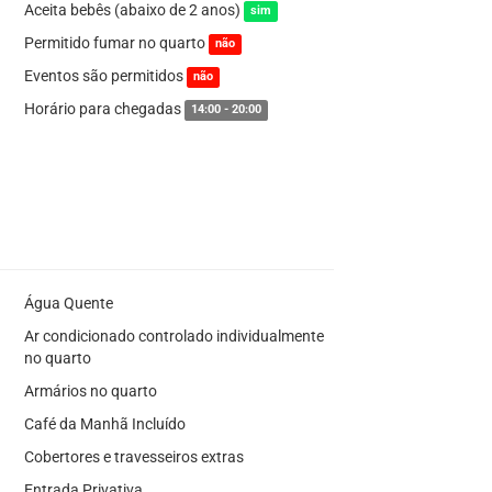
Aceita bebês (abaixo de 2 anos)
sim
Permitido fumar no quarto
não
Eventos são permitidos
não
Horário para chegadas
14:00 - 20:00
Água Quente
Ar condicionado controlado individualmente
no quarto
Armários no quarto
Café da Manhã Incluído
Cobertores e travesseiros extras
Entrada Privativa