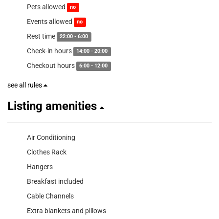
Pets allowed
no
Events allowed
no
Rest time
22:00 - 6:00
Check-in hours
14:00 - 20:00
Checkout hours
6:00 - 12:00
see all rules
Listing amenities
Air Conditioning
Clothes Rack
Hangers
Breakfast included
Cable Channels
Extra blankets and pillows