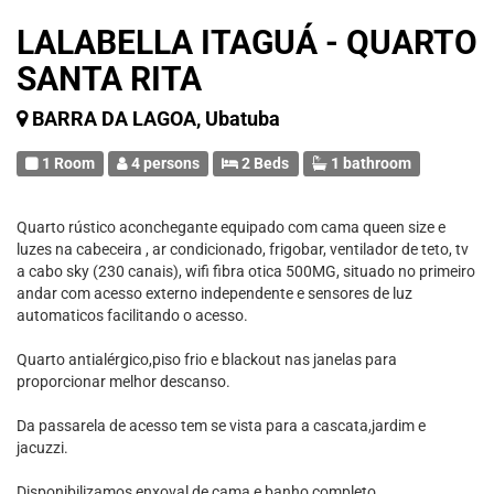
LALABELLA ITAGUÁ - QUARTO
SANTA RITA
BARRA DA LAGOA, Ubatuba
1 Room
4 persons
2 Beds
1 bathroom
Quarto rústico aconchegante equipado com cama queen size e
luzes na cabeceira , ar condicionado, frigobar, ventilador de teto, tv
a cabo sky (230 canais), wifi fibra otica 500MG, situado no primeiro
andar com acesso externo independente e sensores de luz
automaticos facilitando o acesso.
Quarto antialérgico,piso frio e blackout nas janelas para
proporcionar melhor descanso.
Da passarela de acesso tem se vista para a cascata,jardim e
jacuzzi.
Disponibilizamos enxoval de cama e banho completo.