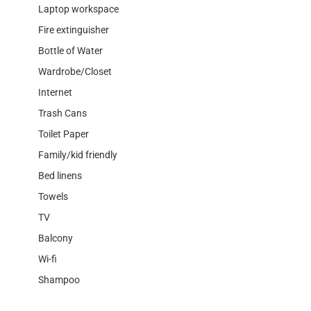
Laptop workspace
Fire extinguisher
Bottle of Water
Wardrobe/Closet
Internet
Trash Cans
Toilet Paper
Family/kid friendly
Bed linens
Towels
TV
Balcony
Wi-fi
Shampoo