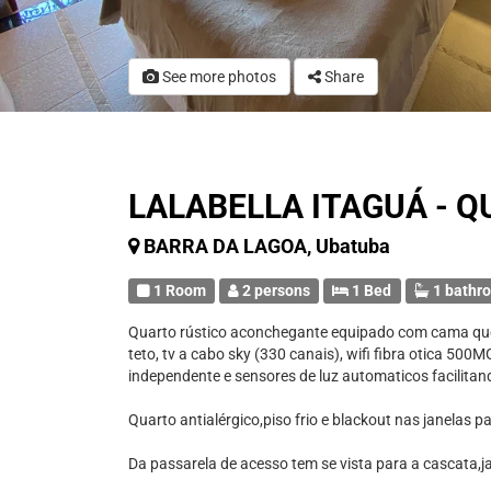
See more photos
Share
LALABELLA ITAGUÁ - 
BARRA DA LAGOA, Ubatuba
1 Room
2 persons
1 Bed
1 bathr
Quarto rústico aconchegante equipado com cama queen 
teto, tv a cabo sky (330 canais), wifi fibra otica 50
independente e sensores de luz automaticos facilitan
Quarto antialérgico,piso frio e blackout nas janelas 
Da passarela de acesso tem se vista para a cascata,ja