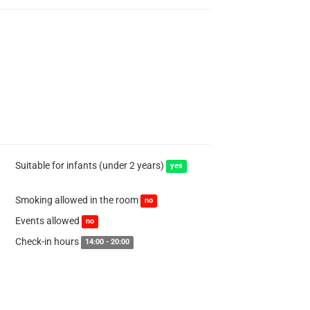
Suitable for infants (under 2 years)
yes
Smoking allowed in the room
no
Events allowed
no
Check-in hours
14:00 - 20:00