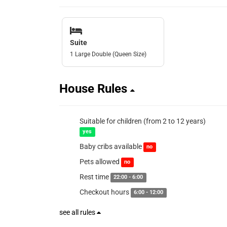
Suite
1 Large Double (Queen Size)
House Rules
Suitable for children (from 2 to 12 years)
yes
Baby cribs available
no
Pets allowed
no
Rest time
22:00 - 6:00
Checkout hours
6:00 - 12:00
see all rules