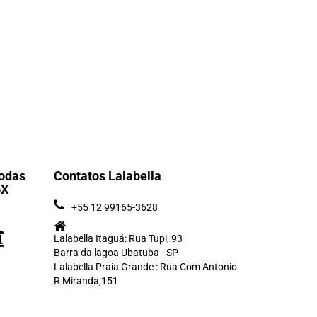
odas
Contatos Lalabella
6X
+55 12 99165-3628
Lalabella Itaguá: Rua Tupi, 93
Barra da lagoa Ubatuba - SP
Lalabella Praia Grande : Rua Com Antonio
R Miranda,151