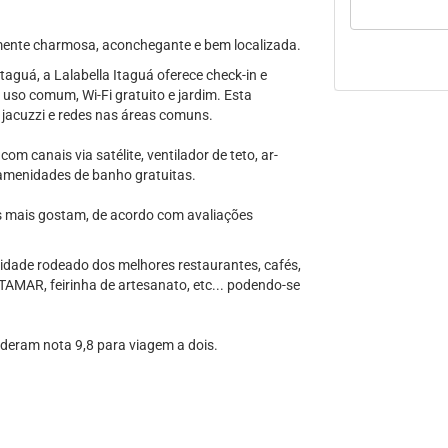
nte charmosa, aconchegante e bem localizada.
aguá, a Lalabella Itaguá oferece check-in e
 uso comum, Wi-Fi gratuito e jardim. Esta
, jacuzzi e redes nas áreas comuns.
m canais via satélite, ventilador de teto, ar-
m amenidades de banho gratuitas.
s mais gostam, de acordo com avaliações
 cidade rodeado dos melhores restaurantes, cafés,
 TAMAR, feirinha de artesanato, etc... podendo-se
 deram nota 9,8 para viagem a dois.