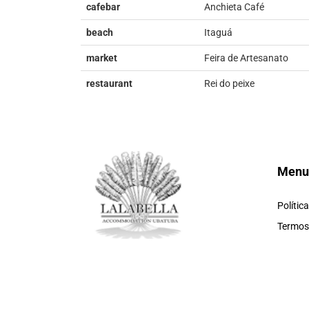
cafebar
Anchieta Café
beach
Itaguá
market
Feira de Artesanato
restaurant
Rei do peixe
Menu
Polític
Termos