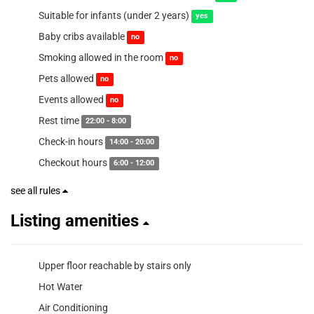
Suitable for infants (under 2 years)
yes
Baby cribs available
no
Smoking allowed in the room
no
Pets allowed
no
Events allowed
no
Rest time
22:00 - 8:00
Check-in hours
14:00 - 20:00
Checkout hours
6:00 - 12:00
see all rules
Listing amenities
Upper floor reachable by stairs only
Hot Water
Air Conditioning