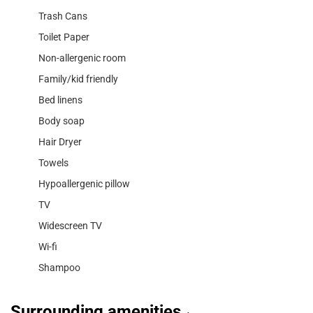
Trash Cans
Toilet Paper
Non-allergenic room
Family/kid friendly
Bed linens
Body soap
Hair Dryer
Towels
Hypoallergenic pillow
TV
Widescreen TV
Wi-fi
Shampoo
Surrounding amenities