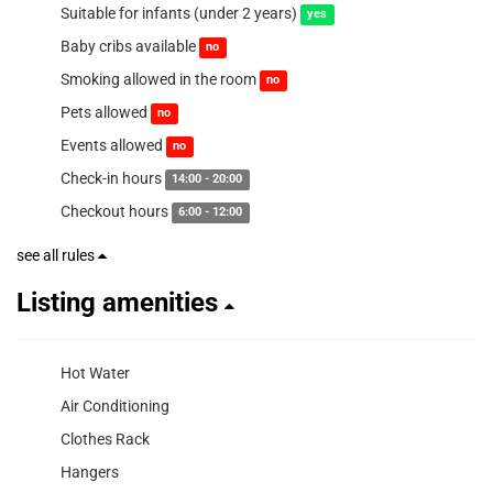
Suitable for infants (under 2 years)
yes
Baby cribs available
no
Smoking allowed in the room
no
Pets allowed
no
Events allowed
no
Check-in hours
14:00 - 20:00
Checkout hours
6:00 - 12:00
see all rules
Listing amenities
Hot Water
Air Conditioning
Clothes Rack
Hangers