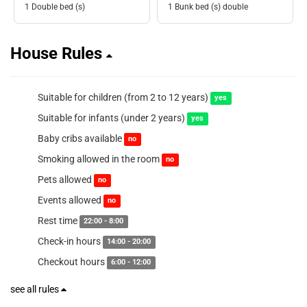
1 Double bed (s)
1 Bunk bed (s) double
House Rules
Suitable for children (from 2 to 12 years)
yes
Suitable for infants (under 2 years)
yes
Baby cribs available
no
Smoking allowed in the room
no
Pets allowed
no
Events allowed
no
Rest time
22:00 - 8:00
Check-in hours
14:00 - 20:00
Checkout hours
6:00 - 12:00
see all rules