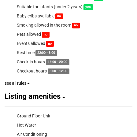
Suitable for infants (under 2 years)
yes
Baby cribs available
no
Smoking allowed in the room
no
Pets allowed
no
Events allowed
no
Rest time
22:00 - 8:00
Check-in hours
14:00 - 20:00
Checkout hours
6:00 - 12:00
see all rules
Listing amenities
Ground Floor Unit
Hot Water
Air Conditioning