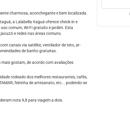
nte charmosa, aconchegante e bem localizada.
aguá, a Lalabella Itaguá oferece check-in e
 uso comum, Wi-Fi gratuito e jardim. Esta
, jacuzzi e redes nas áreas comuns.
m canais via satélite, ventilador de teto, ar-
m amenidades de banho gratuitas.
s mais gostam, de acordo com avaliações
 cidade rodeado dos melhores restaurantes, cafés,
 TAMAR, feirinha de artesanato, etc... podendo-se
 deram nota 9,8 para viagem a dois.