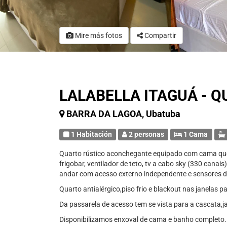
Mire más fotos
Compartir
LALABELLA ITAGUÁ - Q
BARRA DA LAGOA, Ubatuba
1 Habitación
2 personas
1 Cama
Quarto rústico aconchegante equipado com cama queen
frigobar, ventilador de teto, tv a cabo sky (330 canais
andar com acesso externo independente e sensores de
Quarto antialérgico,piso frio e blackout nas janelas 
Da passarela de acesso tem se vista para a cascata,ja
Disponibilizamos enxoval de cama e banho completo.