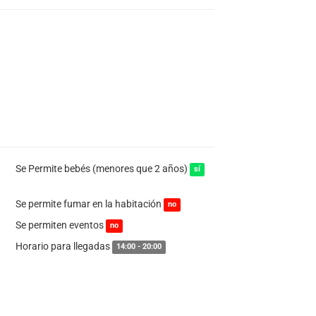
Se Permite bebés (menores que 2 años)
sí
Se permite fumar en la habitación
no
Se permiten eventos
no
Horario para llegadas
14:00 - 20:00