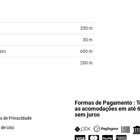
250 m
30 m
ato
600 m
200 m
Formas de Pagamento : T
as acomodações em até 
sem juros
as de Privacidade
 de Uso