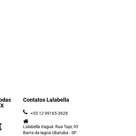
odas
Contatos Lalabella
6X
+55 12 99165-3628
Lalabella Itaguá: Rua Tupi, 93
Barra da lagoa Ubatuba - SP