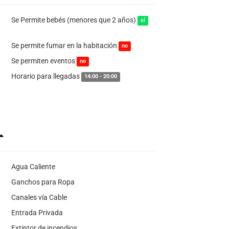
Se Permite bebés (menores que 2 años)
sí
Se permite fumar en la habitación
no
Se permiten eventos
no
Horario para llegadas
14:00 - 20:00
Agua Caliente
Ganchos para Ropa
Canales vía Cable
Entrada Privada
Extintor de incendios