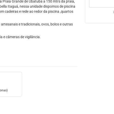
na Praia Grande de Ubatuba a 150 mtrs da praia,
bella Itaguá, nessa unidade dispomos de piscina
 cadeiras e rede ao redor da piscina ,quartos
rtesanais e tradicionais, ovos, bolos e outras
a e câmeras de vigilância.
sonas)