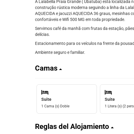
A Lalabella Praia Grande ( Ubatuba) está localizada 
construção rústica moderna seguindo a linha da Lala
AQUECIDA e jacuzzi AQUECIDA 36 graus, mesinhas com
confortáveis e Wifi 500 MG em toda propriedade.
Servimos café da manhã com frutas da estação, pães a
delícias.
Estacionamento para os veículos na frente da pousad
Ambiente seguro e familiar.
Camas
Suite
Suite
1 Cama (s) Doble
1 Litera (s) (2 per
Reglas del Alojamiento