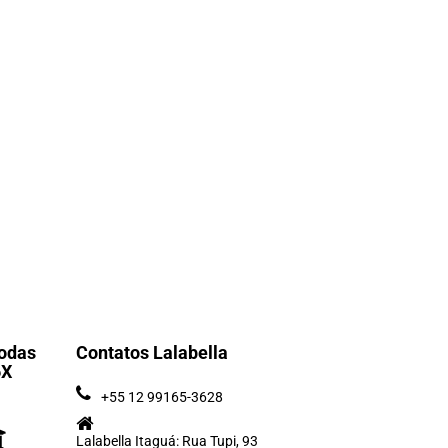
odas
Contatos Lalabella
6X
+55 12 99165-3628
Lalabella Itaguá: Rua Tupi, 93