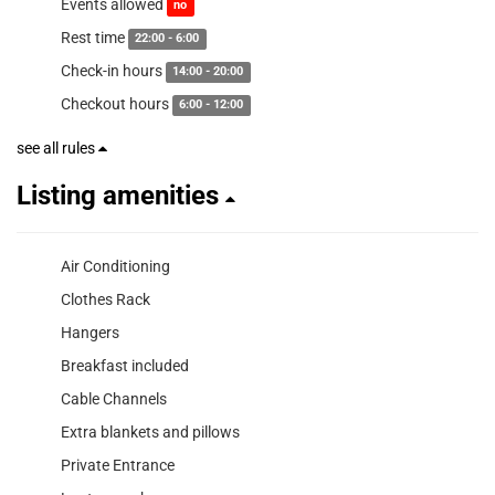
Events allowed
no
Rest time
22:00 - 6:00
Check-in hours
14:00 - 20:00
Checkout hours
6:00 - 12:00
see all rules
Listing amenities
Air Conditioning
Clothes Rack
Hangers
Breakfast included
Cable Channels
Extra blankets and pillows
Private Entrance