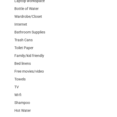
Laptop workspace
Bottle of Water
Wardrobe/Closet
Internet
Bathroom Supplies
Trash Cans
Toilet Paper
Family/kid friendly
Bed linens
Free movies/video
Towels
TV
Wi-fi
Shampoo
Hot Water