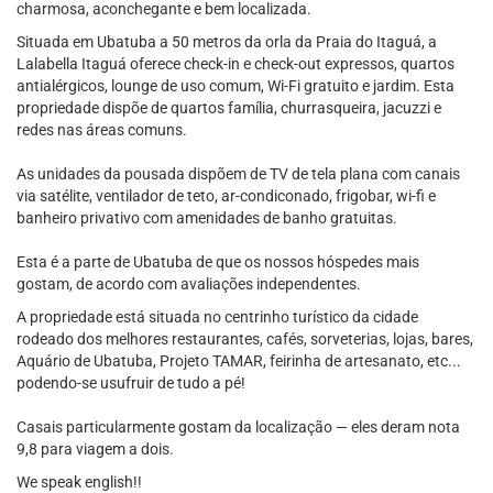
charmosa, aconchegante e bem localizada.
Situada em Ubatuba a 50 metros da orla da Praia do Itaguá, a
Lalabella Itaguá oferece check-in e check-out expressos, quartos
antialérgicos, lounge de uso comum, Wi-Fi gratuito e jardim. Esta
propriedade dispõe de quartos família, churrasqueira, jacuzzi e
redes nas áreas comuns.
As unidades da pousada dispõem de TV de tela plana com canais
via satélite, ventilador de teto, ar-condiconado, frigobar, wi-fi e
banheiro privativo com amenidades de banho gratuitas.
Esta é a parte de Ubatuba de que os nossos hóspedes mais
gostam, de acordo com avaliações independentes.
A propriedade está situada no centrinho turístico da cidade
rodeado dos melhores restaurantes, cafés, sorveterias, lojas, bares,
Aquário de Ubatuba, Projeto TAMAR, feirinha de artesanato, etc...
podendo-se usufruir de tudo a pé!
Casais particularmente gostam da localização — eles deram nota
9,8 para viagem a dois.
We speak english!!