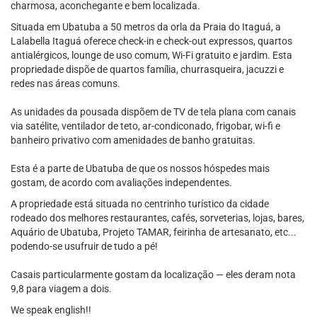
charmosa, aconchegante e bem localizada.
Situada em Ubatuba a 50 metros da orla da Praia do Itaguá, a
Lalabella Itaguá oferece check-in e check-out expressos, quartos
antialérgicos, lounge de uso comum, Wi-Fi gratuito e jardim. Esta
propriedade dispõe de quartos família, churrasqueira, jacuzzi e
redes nas áreas comuns.
As unidades da pousada dispõem de TV de tela plana com canais
via satélite, ventilador de teto, ar-condiconado, frigobar, wi-fi e
banheiro privativo com amenidades de banho gratuitas.
Esta é a parte de Ubatuba de que os nossos hóspedes mais
gostam, de acordo com avaliações independentes.
A propriedade está situada no centrinho turístico da cidade
rodeado dos melhores restaurantes, cafés, sorveterias, lojas, bares,
Aquário de Ubatuba, Projeto TAMAR, feirinha de artesanato, etc...
podendo-se usufruir de tudo a pé!
Casais particularmente gostam da localização — eles deram nota
9,8 para viagem a dois.
We speak english!!