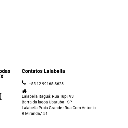
odas
Contatos Lalabella
6X
+55 12 99165-3628
Lalabella Itaguá: Rua Tupi, 93
Barra da lagoa Ubatuba - SP
Lalabella Praia Grande : Rua Com Antonio
R Miranda,151