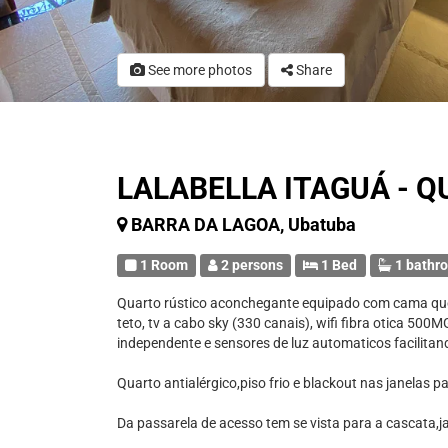
See more photos
Share
LALABELLA ITAGUÁ - 
BARRA DA LAGOA, Ubatuba
1 Room
2 persons
1 Bed
1 bathr
Quarto rústico aconchegante equipado com cama queen 
teto, tv a cabo sky (330 canais), wifi fibra otica 50
independente e sensores de luz automaticos facilitan
Quarto antialérgico,piso frio e blackout nas janelas 
Da passarela de acesso tem se vista para a cascata,ja