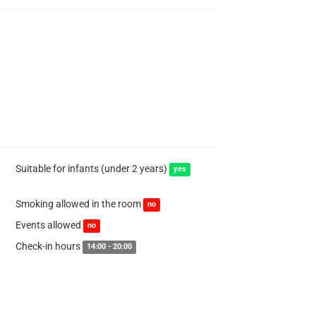
Suitable for infants (under 2 years)
yes
Smoking allowed in the room
no
Events allowed
no
Check-in hours
14:00 - 20:00