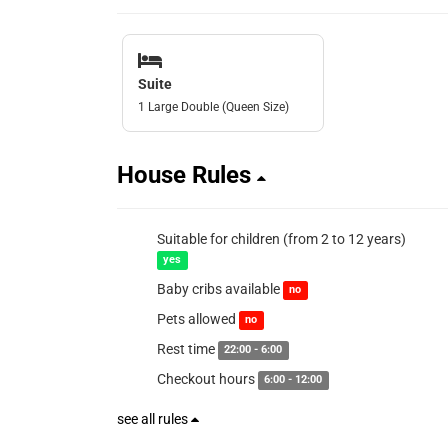
Suite
1 Large Double (Queen Size)
House Rules
Suitable for children (from 2 to 12 years)
yes
Baby cribs available
no
Pets allowed
no
Rest time
22:00 - 6:00
Checkout hours
6:00 - 12:00
see all rules