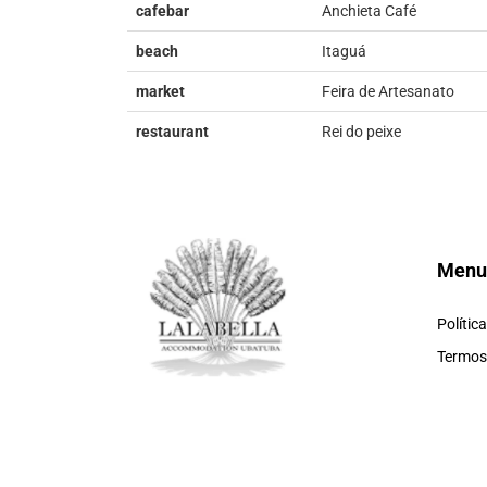
cafebar
Anchieta Café
beach
Itaguá
market
Feira de Artesanato
restaurant
Rei do peixe
Menu
Polític
Termos