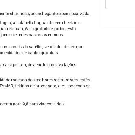
nte charmosa, aconchegante e bem localizada.
aguá, a Lalabella Itaguá oferece check-in e
 uso comum, Wi-Fi gratuito e jardim. Esta
, jacuzzi e redes nas áreas comuns.
m canais via satélite, ventilador de teto, ar-
m amenidades de banho gratuitas.
s mais gostam, de acordo com avaliações
 cidade rodeado dos melhores restaurantes, cafés,
 TAMAR, feirinha de artesanato, etc... podendo-se
 deram nota 9,8 para viagem a dois.