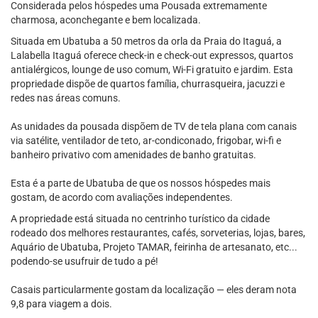
Considerada pelos hóspedes uma Pousada extremamente
charmosa, aconchegante e bem localizada.
Situada em Ubatuba a 50 metros da orla da Praia do Itaguá, a
Lalabella Itaguá oferece check-in e check-out expressos, quartos
antialérgicos, lounge de uso comum, Wi-Fi gratuito e jardim. Esta
propriedade dispõe de quartos família, churrasqueira, jacuzzi e
redes nas áreas comuns.
As unidades da pousada dispõem de TV de tela plana com canais
via satélite, ventilador de teto, ar-condiconado, frigobar, wi-fi e
banheiro privativo com amenidades de banho gratuitas.
Esta é a parte de Ubatuba de que os nossos hóspedes mais
gostam, de acordo com avaliações independentes.
A propriedade está situada no centrinho turístico da cidade
rodeado dos melhores restaurantes, cafés, sorveterias, lojas, bares,
Aquário de Ubatuba, Projeto TAMAR, feirinha de artesanato, etc...
podendo-se usufruir de tudo a pé!
Casais particularmente gostam da localização — eles deram nota
9,8 para viagem a dois.