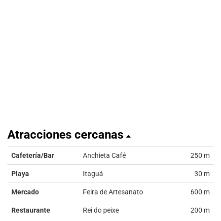
Atracciones cercanas
Cafetería/Bar
Anchieta Café
250 m
Playa
Itaguá
30 m
Mercado
Feira de Artesanato
600 m
Restaurante
Rei do peixe
200 m