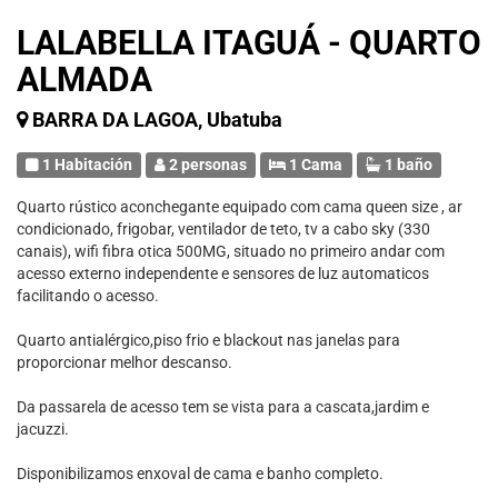
LALABELLA ITAGUÁ - QUARTO
ALMADA
BARRA DA LAGOA, Ubatuba
1 Habitación
2 personas
1 Cama
1 baño
Quarto rústico aconchegante equipado com cama queen size , ar
condicionado, frigobar, ventilador de teto, tv a cabo sky (330
canais), wifi fibra otica 500MG, situado no primeiro andar com
acesso externo independente e sensores de luz automaticos
facilitando o acesso.
Quarto antialérgico,piso frio e blackout nas janelas para
proporcionar melhor descanso.
Da passarela de acesso tem se vista para a cascata,jardim e
jacuzzi.
Disponibilizamos enxoval de cama e banho completo.