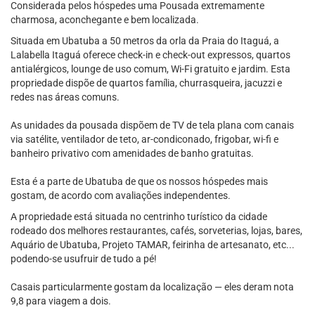
Considerada pelos hóspedes uma Pousada extremamente
charmosa, aconchegante e bem localizada.
Situada em Ubatuba a 50 metros da orla da Praia do Itaguá, a
Lalabella Itaguá oferece check-in e check-out expressos, quartos
antialérgicos, lounge de uso comum, Wi-Fi gratuito e jardim. Esta
propriedade dispõe de quartos família, churrasqueira, jacuzzi e
redes nas áreas comuns.
As unidades da pousada dispõem de TV de tela plana com canais
via satélite, ventilador de teto, ar-condiconado, frigobar, wi-fi e
banheiro privativo com amenidades de banho gratuitas.
Esta é a parte de Ubatuba de que os nossos hóspedes mais
gostam, de acordo com avaliações independentes.
A propriedade está situada no centrinho turístico da cidade
rodeado dos melhores restaurantes, cafés, sorveterias, lojas, bares,
Aquário de Ubatuba, Projeto TAMAR, feirinha de artesanato, etc...
podendo-se usufruir de tudo a pé!
Casais particularmente gostam da localização — eles deram nota
9,8 para viagem a dois.