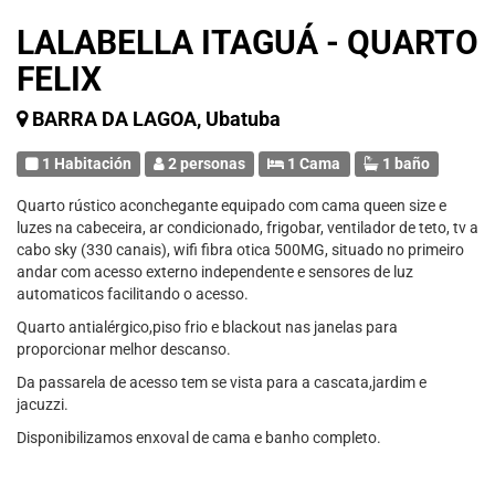
LALABELLA ITAGUÁ - QUARTO
FELIX
BARRA DA LAGOA, Ubatuba
1 Habitación
2 personas
1 Cama
1 baño
Quarto rústico aconchegante equipado com cama queen size e
luzes na cabeceira, ar condicionado, frigobar, ventilador de teto, tv a
cabo sky (330 canais), wifi fibra otica 500MG, situado no primeiro
andar com acesso externo independente e sensores de luz
automaticos facilitando o acesso.
Quarto antialérgico,piso frio e blackout nas janelas para
proporcionar melhor descanso.
Da passarela de acesso tem se vista para a cascata,jardim e
jacuzzi.
Disponibilizamos enxoval de cama e banho completo.