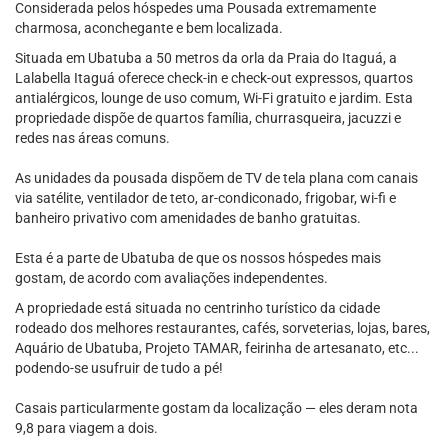
Considerada pelos hóspedes uma Pousada extremamente
charmosa, aconchegante e bem localizada.
Situada em Ubatuba a 50 metros da orla da Praia do Itaguá, a
Lalabella Itaguá oferece check-in e check-out expressos, quartos
antialérgicos, lounge de uso comum, Wi-Fi gratuito e jardim. Esta
propriedade dispõe de quartos família, churrasqueira, jacuzzi e
redes nas áreas comuns.
As unidades da pousada dispõem de TV de tela plana com canais
via satélite, ventilador de teto, ar-condiconado, frigobar, wi-fi e
banheiro privativo com amenidades de banho gratuitas.
Esta é a parte de Ubatuba de que os nossos hóspedes mais
gostam, de acordo com avaliações independentes.
A propriedade está situada no centrinho turístico da cidade
rodeado dos melhores restaurantes, cafés, sorveterias, lojas, bares,
Aquário de Ubatuba, Projeto TAMAR, feirinha de artesanato, etc...
podendo-se usufruir de tudo a pé!
Casais particularmente gostam da localização — eles deram nota
9,8 para viagem a dois.