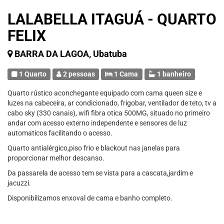
LALABELLA ITAGUÁ - QUARTO
FELIX
BARRA DA LAGOA, Ubatuba
1 Quarto
2 pessoas
1 Cama
1 banheiro
Quarto rústico aconchegante equipado com cama queen size e
luzes na cabeceira, ar condicionado, frigobar, ventilador de teto, tv a
cabo sky (330 canais), wifi fibra otica 500MG, situado no primeiro
andar com acesso externo independente e sensores de luz
automaticos facilitando o acesso.
Quarto antialérgico,piso frio e blackout nas janelas para
proporcionar melhor descanso.
Da passarela de acesso tem se vista para a cascata,jardim e
jacuzzi.
Disponibilizamos enxoval de cama e banho completo.