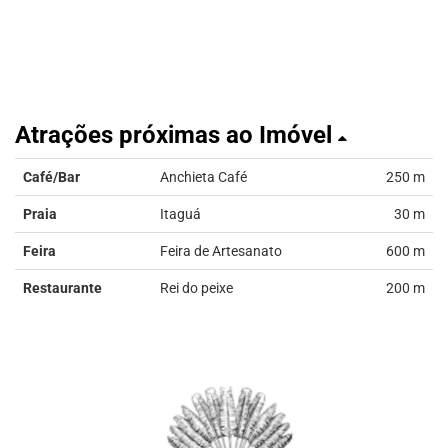
Atrações próximas ao Imóvel
Café/Bar
Anchieta Café
250 m
Praia
Itaguá
30 m
Feira
Feira de Artesanato
600 m
Restaurante
Rei do peixe
200 m