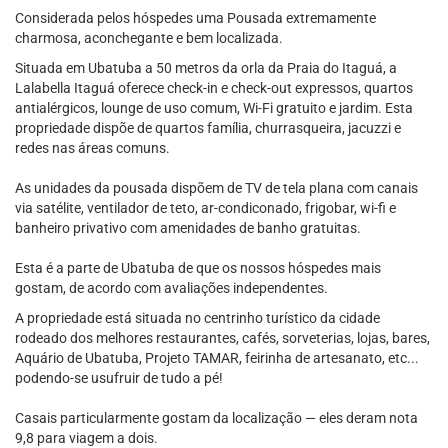
Considerada pelos hóspedes uma Pousada extremamente
charmosa, aconchegante e bem localizada.
Situada em Ubatuba a 50 metros da orla da Praia do Itaguá, a
Lalabella Itaguá oferece check-in e check-out expressos, quartos
antialérgicos, lounge de uso comum, Wi-Fi gratuito e jardim. Esta
propriedade dispõe de quartos família, churrasqueira, jacuzzi e
redes nas áreas comuns.
As unidades da pousada dispõem de TV de tela plana com canais
via satélite, ventilador de teto, ar-condiconado, frigobar, wi-fi e
banheiro privativo com amenidades de banho gratuitas.
Esta é a parte de Ubatuba de que os nossos hóspedes mais
gostam, de acordo com avaliações independentes.
A propriedade está situada no centrinho turístico da cidade
rodeado dos melhores restaurantes, cafés, sorveterias, lojas, bares,
Aquário de Ubatuba, Projeto TAMAR, feirinha de artesanato, etc...
podendo-se usufruir de tudo a pé!
Casais particularmente gostam da localização — eles deram nota
9,8 para viagem a dois.