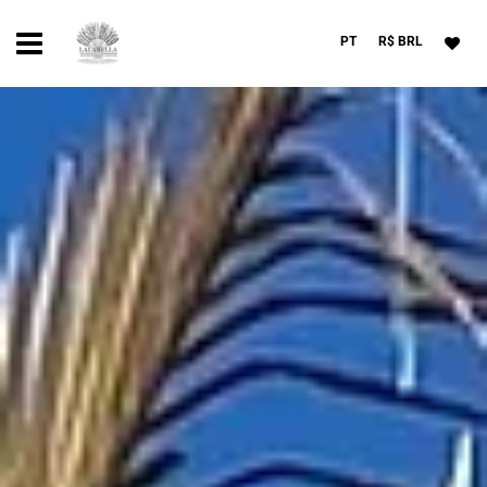
PT
R$ BRL