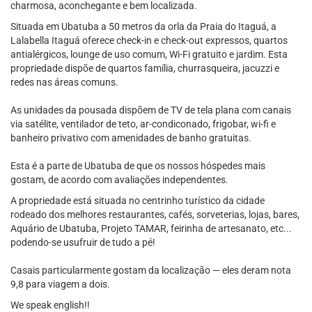
charmosa, aconchegante e bem localizada.
Situada em Ubatuba a 50 metros da orla da Praia do Itaguá, a
Lalabella Itaguá oferece check-in e check-out expressos, quartos
antialérgicos, lounge de uso comum, Wi-Fi gratuito e jardim. Esta
propriedade dispõe de quartos família, churrasqueira, jacuzzi e
redes nas áreas comuns.
As unidades da pousada dispõem de TV de tela plana com canais
via satélite, ventilador de teto, ar-condiconado, frigobar, wi-fi e
banheiro privativo com amenidades de banho gratuitas.
Esta é a parte de Ubatuba de que os nossos hóspedes mais
gostam, de acordo com avaliações independentes.
A propriedade está situada no centrinho turístico da cidade
rodeado dos melhores restaurantes, cafés, sorveterias, lojas, bares,
Aquário de Ubatuba, Projeto TAMAR, feirinha de artesanato, etc...
podendo-se usufruir de tudo a pé!
Casais particularmente gostam da localização — eles deram nota
9,8 para viagem a dois.
We speak english!!