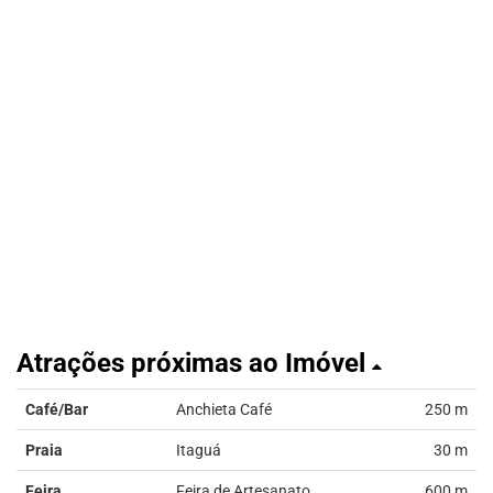
Atrações próximas ao Imóvel
Café/Bar
Anchieta Café
250 m
Praia
Itaguá
30 m
Feira
Feira de Artesanato
600 m