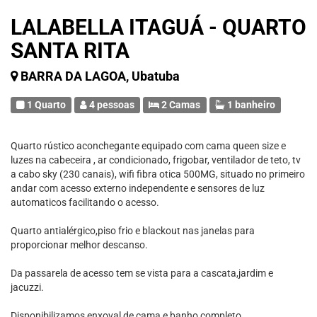
LALABELLA ITAGUÁ - QUARTO
SANTA RITA
BARRA DA LAGOA, Ubatuba
1 Quarto
4 pessoas
2 Camas
1 banheiro
Quarto rústico aconchegante equipado com cama queen size e
luzes na cabeceira , ar condicionado, frigobar, ventilador de teto, tv
a cabo sky (230 canais), wifi fibra otica 500MG, situado no primeiro
andar com acesso externo independente e sensores de luz
automaticos facilitando o acesso.
Quarto antialérgico,piso frio e blackout nas janelas para
proporcionar melhor descanso.
Da passarela de acesso tem se vista para a cascata,jardim e
jacuzzi.
Disponibilizamos enxoval de cama e banho completo.