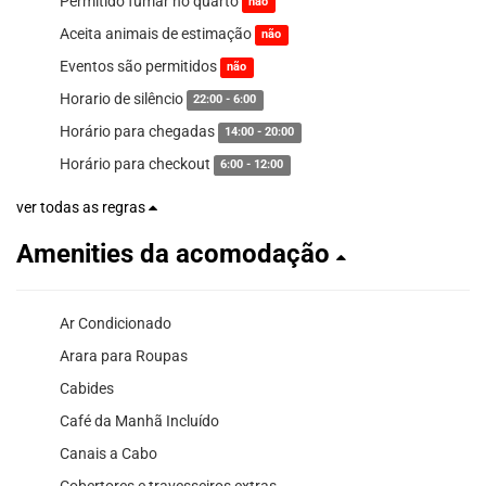
Permitido fumar no quarto
não
Aceita animais de estimação
não
Eventos são permitidos
não
Horario de silêncio
22:00 - 6:00
Horário para chegadas
14:00 - 20:00
Horário para checkout
6:00 - 12:00
ver todas as regras
Amenities da acomodação
Ar Condicionado
Arara para Roupas
Cabides
Café da Manhã Incluído
Canais a Cabo
Cobertores e travesseiros extras