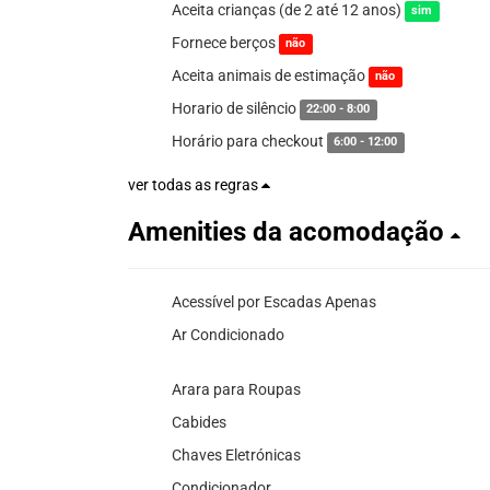
Aceita crianças (de 2 até 12 anos)
sim
Fornece berços
não
Aceita animais de estimação
não
Horario de silêncio
22:00 - 8:00
Horário para checkout
6:00 - 12:00
ver todas as regras
Amenities da acomodação
Acessível por Escadas Apenas
Ar Condicionado
Arara para Roupas
Cabides
Chaves Eletrónicas
Condicionador