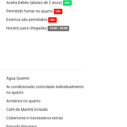
Aceita bebês (abaixo de 2 anos)
sim
Permitido fumar no quarto
não
Eventos são permitidos
não
Horário para chegadas
14:00 - 20:00
Água Quente
Ar condicionado controlado individualmente
no quarto
Armários no quarto
Café da Manhã Incluído
Cobertores e travesseiros extras
Entrada Privativa